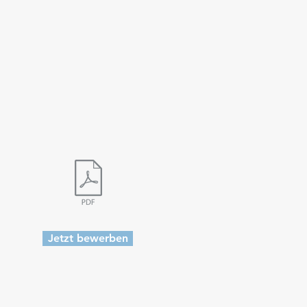
Jetzt bewerben