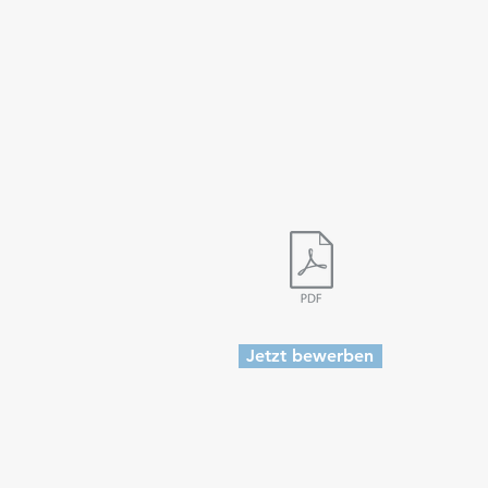
Jetzt bewerben