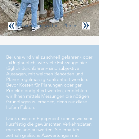
Messen – Auswerten – Planen
Bei uns wird viel zu schnell gefahren» oder
«Unglaublich, wie viele Fahrzeuge hier
täglich durchfahren» sind subjektive
Aussagen, mit welchen Behörden und
Planer regelmässig konfrontiert werden.
Bevor Kosten für Planungen oder gar
Projekte budgetiert werden, empfehlen
wir Ihnen mittels Messungen die nötigen
Grundlagen zu erheben, denn nur diese
liefern Fakten.
Dank unserem Equipment können wir sehr
kurzfristig die gewünschten Verkehrsdaten
messen und auswerten. Sie erhalten
zeitnah grafische Auswertungen mit