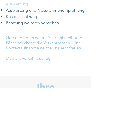
Auswertung
Auswertung und Massnahmenempfehlung
Kostenschätzung
Beratung weiteres Vorgehen
Gerne erheben wir für Sie punktuell oder
flächendeckend die Verkehrsdaten. Eine
Kontaktaufnahme würde uns sehr freuen
Mail an:
verkehr@spi.ag
Ihre
Ansprechpartner
c.sigrist@spi.ag
+41 (0)32 681 33 31